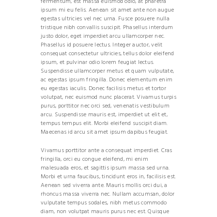
fermentum, est massa euismod odio, at pharetra
ipsum mi eu felis. Aenean sit amet ante non augue
egestas ultricies vel nec urna. Fusce posuere nulla
tristique nibh convallis suscipit. Phasellus interdum
justo dolor, eget imperdiet arcu ullamcorper nec.
Phasellus id posuere lectus. Integer auctor, velit
consequat consectetur ultricies, tellus dolor eleifend
ipsum, et pulvinar odio lorem feugiat lectus.
Suspendisse ullamcorper metus et quam vulputate,
ac egestas ipsum fringilla. Donec elementum enim
eu egestas iaculis. Donec facilisis metus et tortor
volutpat, nec euismod nunc placerat. Vivamus turpis
purus, porttitor nec orci sed, venenatis vestibulum
arcu. Suspendisse mauris est, imperdiet ut elit et,
tempus tempus elit. Morbi eleifend suscipit diam.
Maecenas id arcu sit amet ipsum dapibus feugiat.
Vivamus porttitor ante a consequat imperdiet. Cras
fringilla, orci eu congue eleifend, mi enim
malesuada eros, et sagittis ipsum massa sed urna.
Morbi et urna faucibus, tincidunt eros in, facilisis est.
Aenean sed viverra ante. Mauris mollis orci dui, a
rhoncus massa viverra nec. Nullam accumsan, dolor
vulputate tempus sodales, nibh metus commodo
diam, non volutpat mauris purus nec est. Quisque