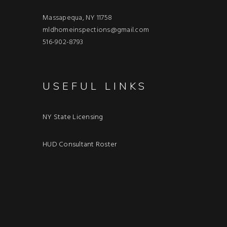
Massapequa, NY 11758
mldhomeinspections@gmail.com
516-902-8793
USEFUL LINKS
NY State Licensing
HUD Consultant Roster