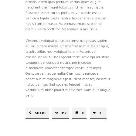
ornare, lorem quis pretium varius, diam augue
hendrerit diam, eget lobortis nibh enim ac ligula.
Suspendisse et turpis pretium, vulputate est a,
vehicula ligula. Sed a nibh a leo venenatis pretium
nec sit amet massa. Maecenas ornare sapien ac
diam viverra porttitor. Maecenas in nisl risus.
Vivamus volutpat purus accumsan, egestas sapien
eu, vulputate massa. Ut sit amet metus scelerisque,
iaculis tellus nec, volutpat lorem. Mauris vel
consequat velit. Class aptent taciti sociosqu ad litora
torquent per conubia nostra, per inceptos
himenaeos. Maecenas tempor vehicula tempor.
Quisque vel neque nulla. Cum sociis natoque
penatibus et magnis dis parturient montes, nascetur
ridiculus mus. Sed sodales feugiat nisi, ac
vestibulum nunc pharetra sit amet. Nam quis augue
velit.
SHARE
112
0
2