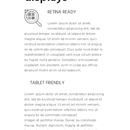
RETINA READY
Lorem ipsum dolor sit amet,
consectetur adipisicing elit, sed do
eiusmod tempor incididunt ut labore et dolore
magna aliqua. Ut enim ad minim veniam, quis
nostrud exercitation ullamco laboris nisi ut aliquip
ex ea commodo consequat. Duis aute irure dolor in
reprehenderit in voluptate velit esse cillum dolore
eu fugiat nulla pariatur. Excepteur sint occaecat
cupidatat non proident, sunt in culpa qui officia
deserunt mollit anim id est laborum.
TABLET FRIENDLY
Lorem ipsum dolor sit amet, consectetur adipisicing
elit, sed do eiusmod tempor incididunt ut labore et
dolore magna aliqua. Ut enim ad minim veniam,
quis nostrud exercitation ullamco laboris nisi ut
aliquip ex ea commodo consequat.
Integer et porttitor massa. Donec eu commodo
massa. Nullam dignissim, magna et porttitor