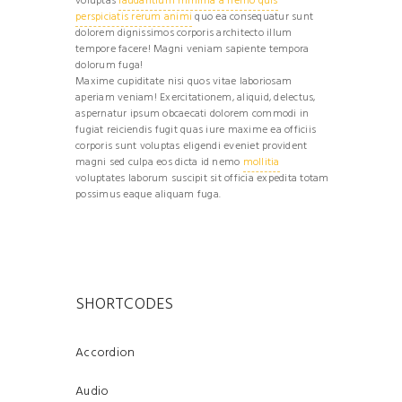
voluptas
laudantium minima a nemo quis
perspiciatis rerum animi
quo ea consequatur sunt
dolorem dignissimos corporis architecto illum
tempore facere! Magni veniam sapiente tempora
dolorum fuga!
Maxime cupiditate nisi quos vitae laboriosam
aperiam veniam! Exercitationem, aliquid, delectus,
aspernatur ipsum obcaecati dolorem commodi in
fugiat reiciendis fugit quas iure maxime ea officiis
corporis sunt voluptas eligendi eveniet provident
magni sed culpa eos dicta id nemo
mollitia
voluptates laborum suscipit sit officia expedita totam
possimus eaque aliquam fuga.
SHORTCODES
Accordion
Audio