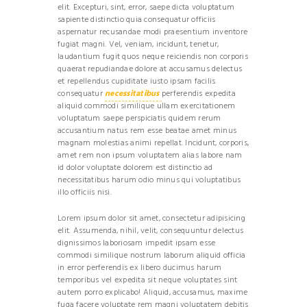
elit. Excepturi, sint, error, saepe dicta voluptatum
sapiente distinctio quia consequatur officiis
aspernatur recusandae modi praesentium inventore
fugiat magni. Vel, veniam, incidunt, tenetur,
laudantium fugit quos neque reiciendis non corporis
quaerat repudiandae dolore at accusamus delectus
et repellendus cupiditate iusto ipsam facilis
consequatur
necessitatibus
perferendis expedita
aliquid commodi similique ullam exercitationem
voluptatum saepe perspiciatis quidem rerum
accusantium natus rem esse beatae amet minus
magnam molestias animi repellat. Incidunt, corporis,
amet rem non ipsum voluptatem alias labore nam
id dolor voluptate dolorem est distinctio ad
necessitatibus harum odio minus qui voluptatibus
illo officiis nisi.
Lorem ipsum dolor sit amet, consectetur adipisicing
elit. Assumenda, nihil, velit, consequuntur delectus
dignissimos laboriosam impedit ipsam esse
commodi similique nostrum laborum aliquid officia
in error perferendis ex libero ducimus harum
temporibus vel expedita sit neque voluptates sint
autem porro explicabo! Aliquid, accusamus, maxime
fuga facere voluptate rem magni voluptatem debitis