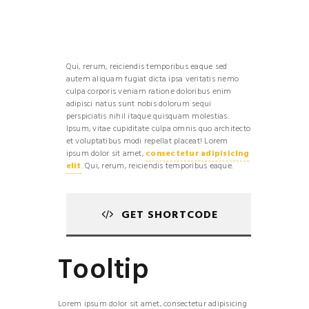
Qui, rerum, reiciendis temporibus eaque sed
autem aliquam fugiat dicta ipsa veritatis nemo
culpa corporis veniam ratione doloribus enim
adipisci natus sunt nobis dolorum sequi
perspiciatis nihil itaque quisquam molestias.
Ipsum, vitae cupiditate culpa omnis quo architecto
et voluptatibus modi repellat placeat! Lorem
ipsum dolor sit amet,
consectetur adipisicing
elit
. Qui, rerum, reiciendis temporibus eaque.
GET SHORTCODE
Tooltip
Lorem ipsum dolor sit amet, consectetur adipisicing