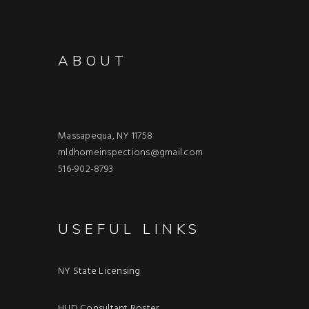
ABOUT
Massapequa, NY 11758
mldhomeinspections@gmail.com
516-902-8793
USEFUL LINKS
NY State Licensing
HUD Consultant Roster