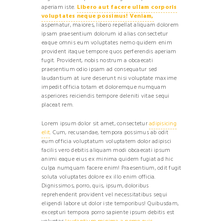
aperiam iste.
Libero aut facere ullam corporis
voluptates neque possimus! Veniam,
aspernatur, maiores, libero repellat aliquam dolorem
ipsam praesentium dolorum id alias consectetur
eaque omnis eum voluptates nemo quidem enim
provident itaque tempore quos perferendis aperiam
fugit. Provident, nobis nostrum a obcaecati
praesentium odio ipsam ad consequatur sed
laudantium at iure deserunt nisi voluptate maxime
impedit officia totam et doloremque numquam
asperiores reiciendis tempore deleniti vitae sequi
placeat rem.
Lorem ipsum dolor sit amet, consectetur
adipisicing
elit
. Cum, recusandae, tempora possimus ab odit
eum officia voluptatum voluptatem dolor adipisci
facilis vero debitis aliquam modi obcaecati ipsum
animi eaque eius ex minima quidem fugiat ad hic
culpa numquam facere enim! Praesentium, odit fugit
soluta voluptates dolore ex illo enim officia.
Dignissimos, porro, quis, ipsum, doloribus
reprehenderit provident vel necessitatibus sequi
eligendi labore ut dolor iste temporibus! Quibusdam,
excepturi tempora porro sapiente ipsum debitis est