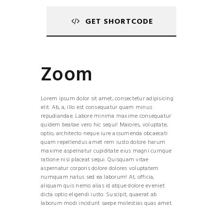
GET SHORTCODE
Zoom
Lorem ipsum dolor sit amet, consectetur adipisicing
elit. Ab, a, illo est consequatur quam minus
repudiandae. Labore minima maxime consequatur
quidem beatae vero hic sequi! Maiores, voluptate,
optio, architecto neque iure assumenda obcaecati
quam repellendus amet rem iusto dolore harum
maxime aspernatur cupiditate eius magni cumque
ratione nisi placeat sequi. Quisquam vitae
aspernatur corporis dolore dolores voluptatem
numquam natus sed ea laborum! At, officia,
aliquam quis nemo alias id atque dolore eveniet
dicta optio eligendi iusto. Suscipit, quaerat ab
laborum modi incidunt saepe molestias quas amet.