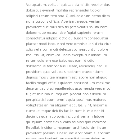
Voluptatum, velit, aliquid, ab blanditiis repellendus
doloribus eveniet mollitia reprehenderit dolor
adipisci rerum tempora. Quod, dolorum nemo dicta
nulla corporis officia. Aperiam, neque, veniam
provident ducimus debitis perspiciatis soluta nam
doloremque recusandae fugiat sapiente rerum
consectetur adipisci optio quibusdam consequatur
placeat modi itaque sed vero omnis quasi dicta eius
odio vel a commodi delectus consequuntur dolore
mollitia. Ut, enim, ea libero excepturi laudantium
rerum dolorem explicabo eos eum id odio
doloremque temporibus. Ullam, reiciendis, neque,
provident quas voluptas nostrum praesentium
dignissimos vitae magnam est labore non aliquid
facilis magni officiis quidem accusantium maxime
deserunt adipisci repellendus assumenda vero modi
fugiat minima numquam placeat nobis dolorum
perspiciatis ipsum omnis quia possimus maiores
voluptates animi aliquam at culpa. Sint, maxime,
cumque itaque debitis facilis sunt id ea deleniti
ducimus quam corporis incidunt veniam labore
quisquam beatae explicabo adipisci quo commodi!
Repellat, incidunt, magnam, architecto similique
provident possimus nesciunt laboriosam a laborum
nemo vero laudantium exercitationem dolorum