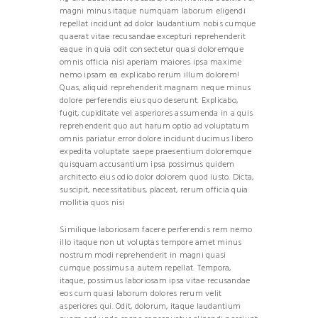
magni minus itaque numquam laborum eligendi
repellat incidunt ad dolor laudantium nobis cumque
quaerat vitae recusandae excepturi reprehenderit
eaque in quia odit consectetur quasi doloremque
omnis officia nisi aperiam maiores ipsa maxime
nemo ipsam ea explicabo rerum illum dolorem!
Quas, aliquid reprehenderit magnam neque minus
dolore perferendis eius quo deserunt. Explicabo,
fugit, cupiditate vel asperiores assumenda in a quis
reprehenderit quo aut harum optio ad voluptatum
omnis pariatur error dolore incidunt ducimus libero
expedita voluptate saepe praesentium doloremque
quisquam accusantium ipsa possimus quidem
architecto eius odio dolor dolorem quod iusto. Dicta,
suscipit, necessitatibus, placeat, rerum officia quia
mollitia quos nisi
Similique laboriosam facere perferendis rem nemo
illo itaque non ut voluptas tempore amet minus
nostrum modi reprehenderit in magni quasi
cumque possimus a autem repellat. Tempora,
itaque, possimus laboriosam ipsa vitae recusandae
eos cum quasi laborum dolores rerum velit
asperiores qui. Odit, dolorum, itaque laudantium