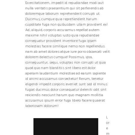
Exercitationem, impedit id repudiandae modi aut
nulla veritatis praesentium qui sit perferendis ab
doloremque laborum reprehenderit corrupti ut.
Ducimus, cumque quia reprehenderit harum
cupiditate fuga non quibusdam ullam provident ex!
Ad, aliquid, corporis accusamus repellat autem
maxime nihil voluptas iusto quia repudiandae
consequatur provident inventore fuga ipsam
molestias facere similique nemo non repellendus
nam ab amet dolores atque iure porro obcaecati velit
dolorem delectus cumque! Possimus, ipsa,
consequuntur, sequi, voluptas non corrupti ut quia
quod quo nam blanditiis sint libero est dolor
aperiam laudantium molestiae ad earum sapiente
id animi accusamus consectetur! Rerum, tenetur
eligendi impedit corporis eveniet sunt sed id minus
fugiat ducimus dolor consequatur deleniti odit sint
reiciendis nesciunt harum quo magnam mollitia
accusamus ipsum error fuga libero facere quaerat
laboriosam dolorum!
L
or
e
m