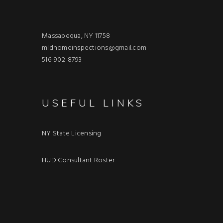
Massapequa, NY 11758
mldhomeinspections@gmail.com
516-902-8793
USEFUL LINKS
NY State Licensing
HUD Consultant Roster