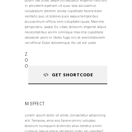
quam sed unde saepe consequatur eligendi nesciunt
in provident aperiam sit quas ipsa accusamus
voluptatum deleniti soluta cupiditate facere dolor
veritatis quo ut dolores quos eaque temporibus
accusantium officia vero voluptates quae. Maxime,
perspiciatis, saepe. Ex, vitae, dolorum, eligendi atque
necessitatibus animi similique maxime cupiditate
obcaecati porro in libero fuga nisi at exercitationem
vel officia! Dolor doloremque illo vel est unde.
Z
O
O
GET SHORTCODE
M EFFECT
Lorem ipsum dolor sit amet, consectetur adipisicing
elit. Tempora, error eos facere omnis voluptas
dolorum numquam distinctio alias tenetur animi
cumque neque atque obcaecati nobis recusandae?